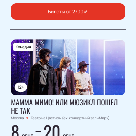
Билеты от
2700
₽
Комедия
12+
МАММА МИМО! ИЛИ МЮЗИКЛ ПОШЕЛ
НЕ ТАК
Москва
Театр на Цветном (ex. концертный зал «Мир»)
8
20