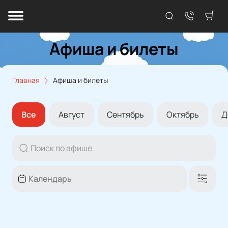
Афиша и билеты
Главная
Афиша и билеты
Все
Август
Сентябрь
Октябрь
Д