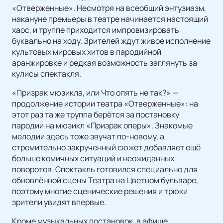
«Отверженные». Несмотря на всеобщий энтузиазм,
накануне премьеры в театре начинается настоящий
хаос, и труппе приходится импровизировать
буквально на ходу. Зрителей ждут живое исполнение
культовых мировых хитов в пародийной
аранжировке и редкая возможность заглянуть за
кулисы спектакля.
«Призрак мюзикла, или Что опять не так?» —
продолжение истории театра «Отверженные»: на
этот раз та же труппа берётся за постановку
пародии на мюзикл «Призрак оперы». Знакомые
мелодии здесь тоже звучат по-новому, а
стремительно закрученный сюжет добавляет ещё
больше комичных ситуаций и неожиданных
поворотов. Спектакль готовился специально для
обновлённой сцены Театра на Цветном бульваре,
поэтому многие сценические решения и трюки
зрители увидят впервые.
Кроме музыкальных постановок, в афише